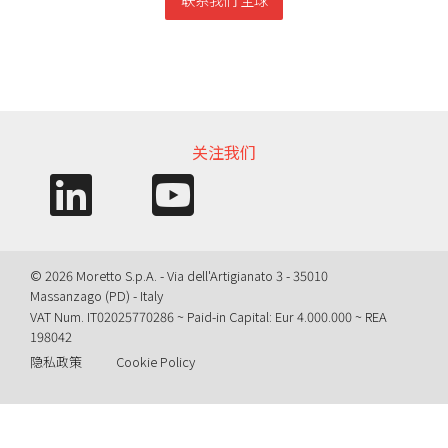
信息需求
关注我们
© 2026 Moretto S.p.A. - Via dell'Artigianato 3 - 35010
Massanzago (PD) - Italy
VAT Num. IT02025770286 ~ Paid-in Capital: Eur 4.000.000 ~ REA
198042
隐私政策
Cookie Policy
Query time: 0,0051 s Parsing time: 0,0849 s