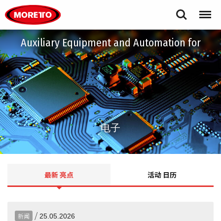
Moretto S.p.A.
Search
Menu
Auxiliary Equipment and Automation for
电子
最新
亮点
活动
日历
/
新闻
25.05.2026