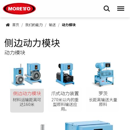
Moretto S.p.A.
Search
Menu
首页
我们的能力
输送
动力模块
侧边动力模块
动力模块
侧边动力模块
爪式动力装置
罗茨
材料运输距离可
270米以内的重
长距离输送大量
达160米
型原料输送应
原料
用。