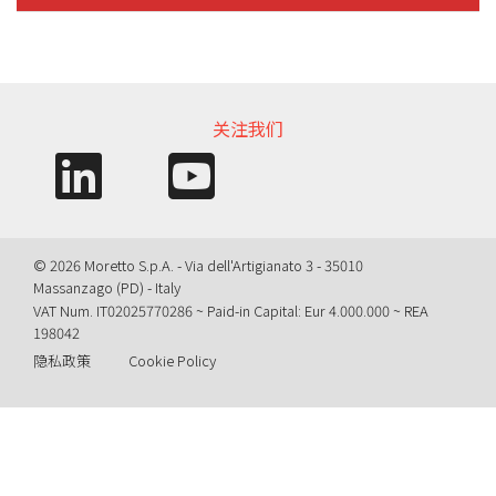
信息需求
关注我们
© 2026 Moretto S.p.A. - Via dell'Artigianato 3 - 35010
Massanzago (PD) - Italy
VAT Num. IT02025770286 ~ Paid-in Capital: Eur 4.000.000 ~ REA
198042
隐私政策
Cookie Policy
Query time: 0,0025 s Parsing time: 0,0784 s