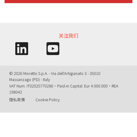
信息需求
关注我们
© 2026 Moretto S.p.A. - Via dell'Artigianato 3 - 35010
Massanzago (PD) - Italy
VAT Num. IT02025770286 ~ Paid-in Capital: Eur 4.000.000 ~ REA
198042
隐私政策
Cookie Policy
Query time: 0,0047 s Parsing time: 0,0938 s