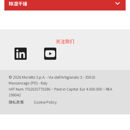
除湿干燥
信息需求
关注我们
© 2026 Moretto S.p.A. - Via dell'Artigianato 3 - 35010
Massanzago (PD) - Italy
VAT Num. IT02025770286 ~ Paid-in Capital: Eur 4.000.000 ~ REA
198042
隐私政策
Cookie Policy
Query time: 0,0040 s Parsing time: 0,0668 s