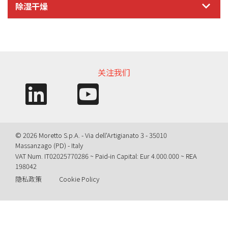
除湿干燥
信息需求
关注我们
© 2026 Moretto S.p.A. - Via dell'Artigianato 3 - 35010
Massanzago (PD) - Italy
VAT Num. IT02025770286 ~ Paid-in Capital: Eur 4.000.000 ~ REA
198042
隐私政策
Cookie Policy
Query time: 0,0039 s Parsing time: 0,0653 s