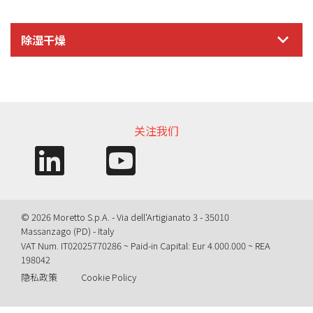
除湿干燥
信息需求
关注我们
© 2026 Moretto S.p.A. - Via dell'Artigianato 3 - 35010
Massanzago (PD) - Italy
VAT Num. IT02025770286 ~ Paid-in Capital: Eur 4.000.000 ~ REA
198042
隐私政策
Cookie Policy
Query time: 0,0052 s Parsing time: 0,0784 s