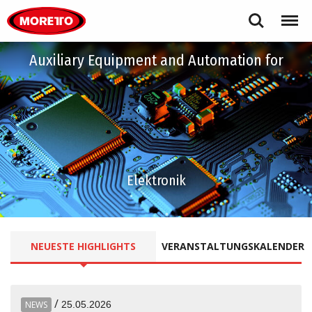
Moretto S.p.A.
Search
Menu
Auxiliary Equipment and Automation for
Elektronik
NEUESTE
HIGHLIGHTS
VERANSTALTUNGSKALENDER
/
NEWS
25.05.2026