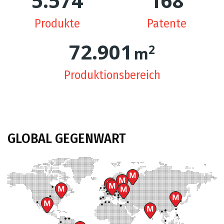
5.602
169
Produkte
Patente
73.651
2
m
Produktionsbereich
GLOBAL
GEGENWART