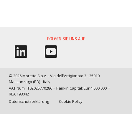
INFORMATIONSANFORDERUNG
FOLGEN SIE UNS AUF
© 2026 Moretto S.p.A. - Via dell'Artigianato 3 - 35010
Massanzago (PD) - Italy
VAT Num. IT02025770286 ~ Paid-in Capital: Eur 4.000.000 ~
REA 198042
Datenschutzerklärung
Cookie Policy
Query time: 0,0011 s Parsing time: 0,0266 s