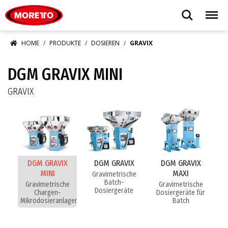
Moretto S.p.A.
Search
Menu
HOME
PRODUKTE
DOSIEREN
GRAVIX
DGM GRAVIX MINI
GRAVIX
DGM GRAVIX
DGM GRAVIX
DGM GRAVIX
MINI
MAXI
Gravimetrische
Batch-
Gravimetrische
Gravimetrische
Dosiergeräte
Chargen-
Dosiergeräte für
Mikrodosieranlagen
Batch