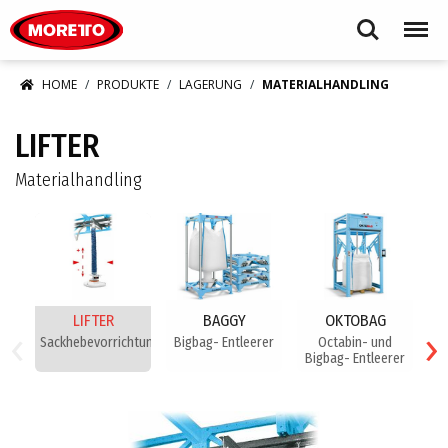
Moretto S.p.A.
Search
Menu
HOME
PRODUKTE
LAGERUNG
MATERIALHANDLING
LIFTER
Materialhandling
LIFTER
BAGGY
OKTOBAG
‹
›
Sackhebevorrichtung
Bigbag- Entleerer
Octabin- und
Bigbag- Entleerer