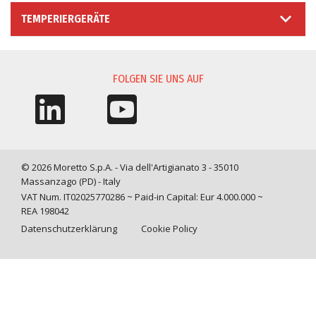
TEMPERIERGERÄTE
FOLGEN SIE UNS AUF
© 2026 Moretto S.p.A. - Via dell'Artigianato 3 - 35010
Massanzago (PD) - Italy
VAT Num. IT02025770286 ~ Paid-in Capital: Eur 4.000.000 ~
REA 198042
Datenschutzerklärung
Cookie Policy
Query time: 0,0008 s Parsing time: 0,0256 s