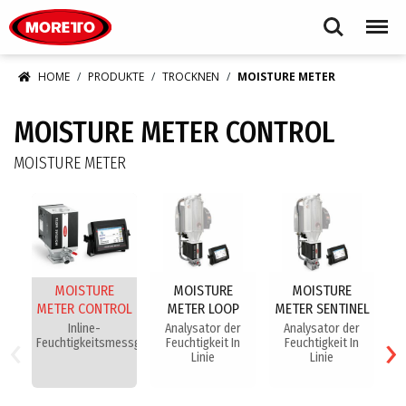
Moretto S.p.A.
Search
Menu
HOME
PRODUKTE
TROCKNEN
MOISTURE METER
MOISTURE METER CONTROL
MOISTURE METER
MOISTURE
MOISTURE
MOISTURE
METER CONTROL
METER LOOP
METER SENTINEL
‹
›
Inline-
Analysator der
Analysator der
Feuchtigkeitsmessgerät
Feuchtigkeit In
Feuchtigkeit In
Linie
Linie