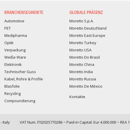
INFORMATIONSANFORDER
BRANCHENSEGMENTE
GLOBALE PRÄSENZ
Automotive
Moretto S.p.A.
PET
Moretto Deutschland
Medipharma
Moretto East Europe
Optik
Moretto Turkey
Verpackung
Moretto USA
Weiße Ware
Moretto Do Brasil
Elektronik
Moretto China
Technischer Guss
Moretto India
Kabel, Rohre & Profile
Moretto Russia
Blasfolie
Moretto De México
Recycling
Kontakte
Compoundierung
 Italy
VAT Num. IT02025770286 ~ Paid-in Capital: Eur 4.000.000 ~ REA 
Query time: 0,0029 s Parsing time: 0,0711 s