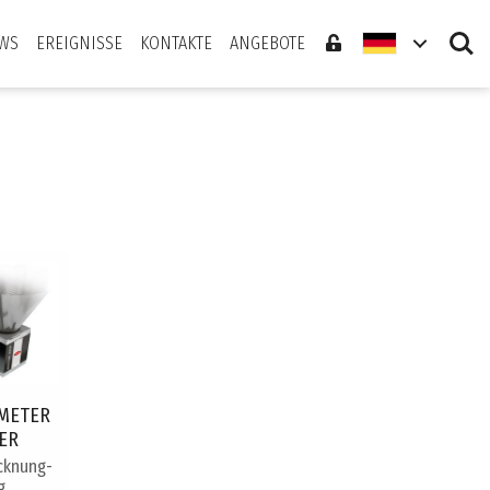
Search
WS
EREIGNISSE
KONTAKTE
ANGEBOTE
METER
ER
cknung-
g