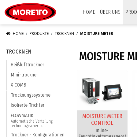
Moretto S.p.A.
HOME
ÜBER UNS
PROD
HOME
PRODUKTE
TROCKNEN
MOISTURE METER
TROCKNEN
MOISTURE M
Heißlufttrockner
Mini-trockner
X COMB
Trocknungssysteme
Isolierte Trichter
FLOWMATIK
MOISTURE METER
Automatische Verteilung
CONTROL
technologischer Luft
Inline-
Trockner - Konfigurationen
Feuchtigkeitsmessgerät