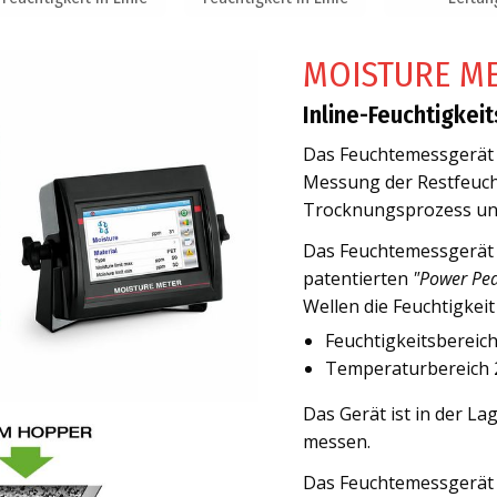
MOISTURE M
Inline-Feuchtigkei
Das Feuchtemessgerä
Messung der Restfeuch
Trocknungsprozess un
Das Feuchtemessgerä
patentierten
"Power Pe
Wellen die Feuchtigkei
Feuchtigkeitsbereic
Temperaturbereich 2
Das Gerät ist in der L
messen.
Das Feuchtemessgerä