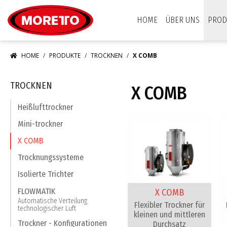
Moretto S.p.A.
HOME
ÜBER UNS
PROD
HOME
PRODUKTE
TROCKNEN
X COMB
TROCKNEN
X COMB
Heißlufttrockner
Mini-trockner
X COMB
Trocknungssysteme
Isolierte Trichter
FLOWMATIK
X COMB
Automatische Verteilung
Flexibler Trockner für
technologischer Luft
kleinen und mittleren
Trockner - Konfigurationen
Durchsatz