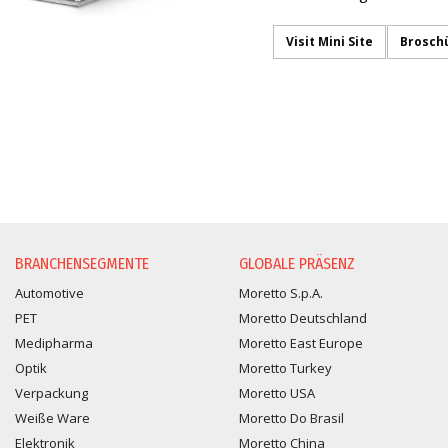
Visit Mini Site
Brosch
INFORMATIONSANFORDER
BRANCHENSEGMENTE
GLOBALE PRÄSENZ
Automotive
Moretto S.p.A.
PET
Moretto Deutschland
Medipharma
Moretto East Europe
Optik
Moretto Turkey
Verpackung
Moretto USA
Weiße Ware
Moretto Do Brasil
Elektronik
Moretto China