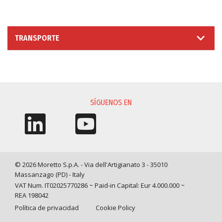
TRANSPORTE
SOLICITUD DE INFORMACIÓN
SÍGUENOS EN
© 2026 Moretto S.p.A. - Via dell'Artigianato 3 - 35010
Massanzago (PD) - Italy
VAT Num. IT02025770286 ~ Paid-in Capital: Eur 4.000.000 ~
REA 198042
Política de privacidad
Cookie Policy
Query time: 0,0033 s Parsing time: 0,0850 s