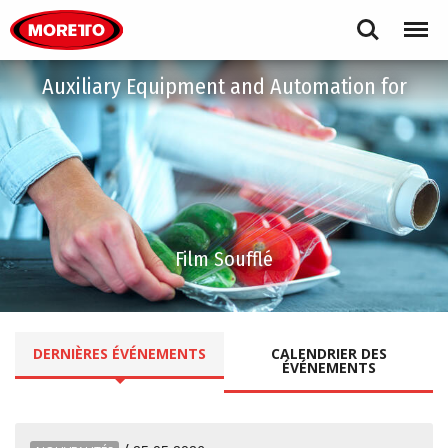
Moretto S.p.A.
Search
Menu
Auxiliary Equipment and Automation for
Optique
DERNIÈRES
ÉVÉNEMENTS
CALENDRIER
DES
ÉVÉNEMENTS