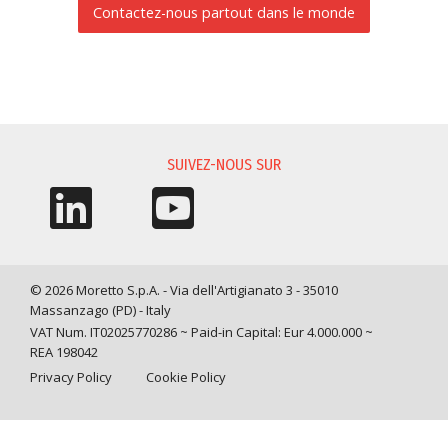
Contactez-nous partout dans le monde
DEMANDE D'INFORMATIONS
SUIVEZ-NOUS SUR
© 2026 Moretto S.p.A. - Via dell'Artigianato 3 - 35010
Massanzago (PD) - Italy
VAT Num. IT02025770286 ~ Paid-in Capital: Eur 4.000.000 ~
REA 198042
Privacy Policy
Cookie Policy
Query time: 0,0096 s Parsing time: 0,1167 s