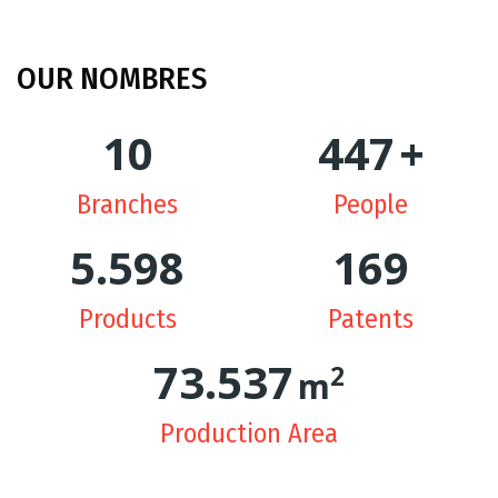
OUR
NOMBRES
10
449
+
Branches
People
5.629
170
Products
Patents
74.362
2
m
Production Area