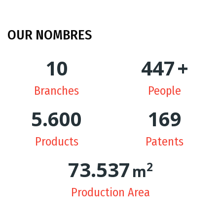
OUR
NOMBRES
10
449
+
Branches
People
5.627
170
Products
Patents
74.275
2
m
Production Area