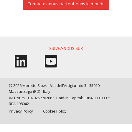
Contactez-nous partout dans le monde
DEMANDE D'INFORMATIONS
SUIVEZ-NOUS SUR
© 2026 Moretto S.p.A. - Via dell'Artigianato 3 - 35010
Massanzago (PD) - Italy
VAT Num. IT02025770286 ~ Paid-in Capital: Eur 4.000.000 ~
REA 198042
Privacy Policy
Cookie Policy
Query time: 0,0038 s Parsing time: 0,0814 s