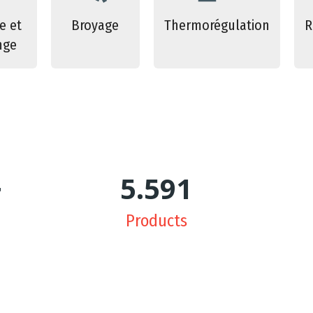
e et
Broyage
Thermorégulation
R
nge
+
5.642
Products