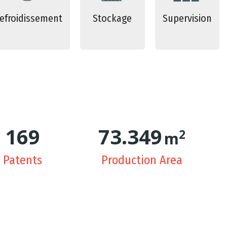
efroidissement
Stockage
Supervision
171
74.704
2
m
Patents
Production Area