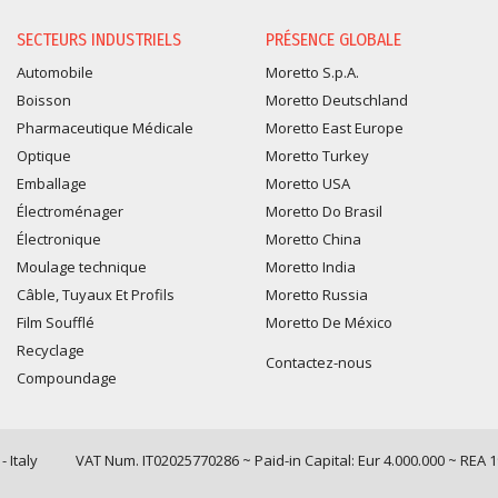
SECTEURS INDUSTRIELS
PRÉSENCE GLOBALE
Automobile
Moretto S.p.A.
Boisson
Moretto Deutschland
Pharmaceutique Médicale
Moretto East Europe
Optique
Moretto Turkey
Emballage
Moretto USA
Électroménager
Moretto Do Brasil
Électronique
Moretto China
Moulage technique
Moretto India
Câble, Tuyaux Et Profils
Moretto Russia
Film Soufflé
Moretto De México
Recyclage
Contactez-nous
Compoundage
 Italy
VAT Num. IT02025770286 ~ Paid-in Capital: Eur 4.000.000 ~ REA 
Query time: 0,0077 s Parsing time: 0,0973 s