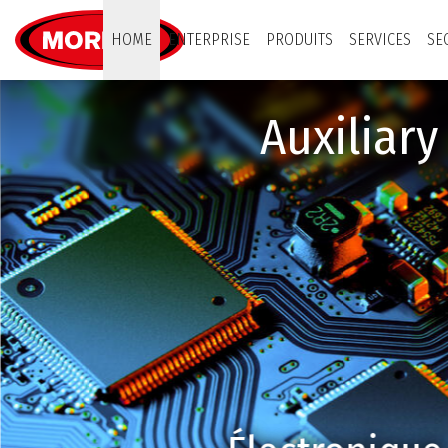
Moretto S.p.A.
HOME
ENTERPRISE
PRODUITS
SERVICES
SE
Auxiliar