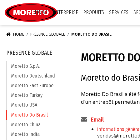
Moretto S.p.A.
HOME
ENTERPRISE
PRODUITS
SERVICES
SE
HOME
PRÉSENCE GLOBALE
MORETTO DO BRASIL
PRÉSENCE GLOBALE
MORETTO DO
Moretto S.p.A.
Moretto do Brasi
Moretto Deutschland
Moretto East Europe
Moretto Do Brasil a été f
Moretto Turkey
d'un entrepôt permettant
Moretto USA
Moretto Do Brasil
Email
Moretto China
Informations généra
Moretto India
vendas@morettodo