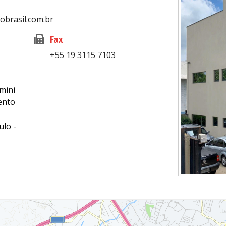
obrasil.com.br
Fax
+55 19 3115 7103
amini
ento
ulo -