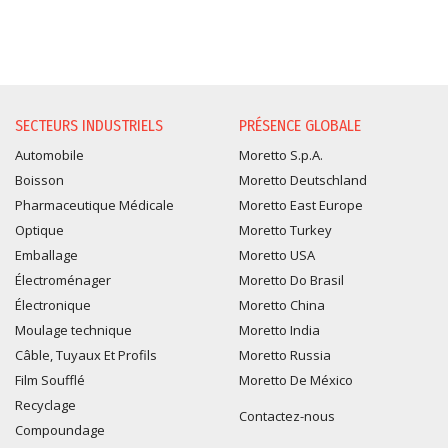
DEMANDE D'INFORMATIO
SECTEURS INDUSTRIELS
PRÉSENCE GLOBALE
Automobile
Moretto S.p.A.
Boisson
Moretto Deutschland
Pharmaceutique Médicale
Moretto East Europe
Optique
Moretto Turkey
Emballage
Moretto USA
Électroménager
Moretto Do Brasil
Électronique
Moretto China
Moulage technique
Moretto India
Câble, Tuyaux Et Profils
Moretto Russia
Film Soufflé
Moretto De México
Recyclage
Contactez-nous
Compoundage