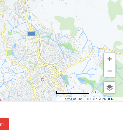
2 km
Terms of use
© 1987–2026 HERE
on?