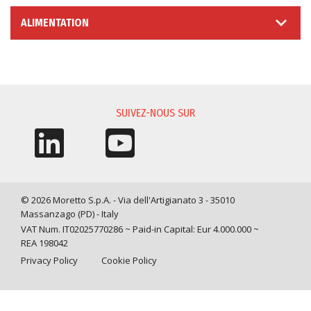
ALIMENTATION
DEMANDE D'INFORMATIONS
SUIVEZ-NOUS SUR
© 2026 Moretto S.p.A. - Via dell'Artigianato 3 - 35010
Massanzago (PD) - Italy
VAT Num. IT02025770286 ~ Paid-in Capital: Eur 4.000.000 ~
REA 198042
Privacy Policy
Cookie Policy
Query time: 0,0043 s Parsing time: 0,0722 s