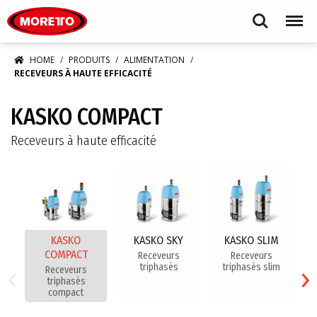
Moretto S.p.A.
Search
Menu
HOME
PRODUITS
ALIMENTATION
RECEVEURS À HAUTE EFFICACITÉ
KASKO COMPACT
Receveurs à haute efficacité
KASKO
KASKO SKY
KASKO SLIM
COMPACT
Receveurs
Receveurs
Re
‹
›
triphasés
triphasés slim
h
Receveurs
triphasés
compact