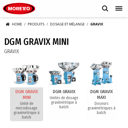
Moretto S.p.A.
Search
Menu
HOME
PRODUITS
DOSAGE ET MÉLANGE
GRAVIX
DGM GRAVIX MINI
GRAVIX
DGM GRAVIX
DGM GRAVIX
DGM GRAVIX
MINI
MAXI
Unités de dosage
gravimétrique à
Unité de
Doseurs
batch
microdosage
gravimétriques à
gravimétrique à
batch
batch