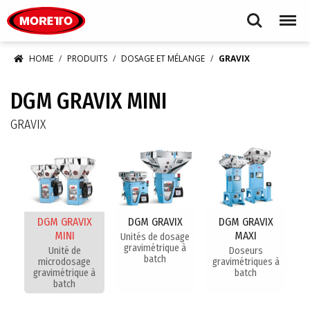
Moretto S.p.A.
Search
Menu
HOME
PRODUITS
DOSAGE ET MÉLANGE
GRAVIX
DGM GRAVIX MINI
GRAVIX
DGM GRAVIX
DGM GRAVIX
DGM GRAVIX
MINI
MAXI
Unités de dosage
gravimétrique à
Unité de
Doseurs
batch
microdosage
gravimétriques à
gravimétrique à
batch
batch