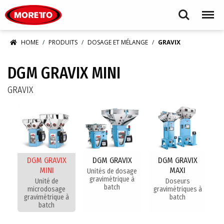
Moretto S.p.A.
Search
Menu
HOME
PRODUITS
DOSAGE ET MÉLANGE
GRAVIX
DGM GRAVIX MINI
GRAVIX
DGM GRAVIX
DGM GRAVIX
DGM GRAVIX
MINI
MAXI
Unités de dosage
gravimétrique à
Unité de
Doseurs
batch
microdosage
gravimétriques à
gravimétrique à
batch
batch