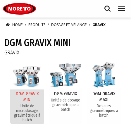
Moretto S.p.A.
Search
Menu
HOME
PRODUITS
DOSAGE ET MÉLANGE
GRAVIX
DGM GRAVIX MINI
GRAVIX
DGM GRAVIX
DGM GRAVIX
DGM GRAVIX
MINI
MAXI
Unités de dosage
gravimétrique à
Unité de
Doseurs
batch
microdosage
gravimétriques à
gravimétrique à
batch
batch