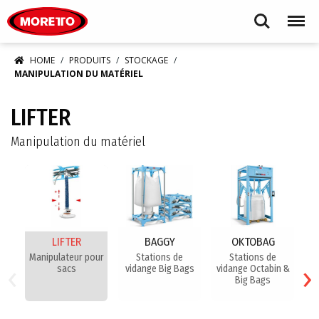
Moretto S.p.A.
Search
Menu
HOME
PRODUITS
STOCKAGE
MANIPULATION DU MATÉRIEL
LIFTER
Manipulation du matériel
LIFTER
BAGGY
OKTOBAG
Manipulateur pour
Stations de
Stations de
‹
›
sacs
vidange Big Bags
vidange Octabin &
v
Big Bags