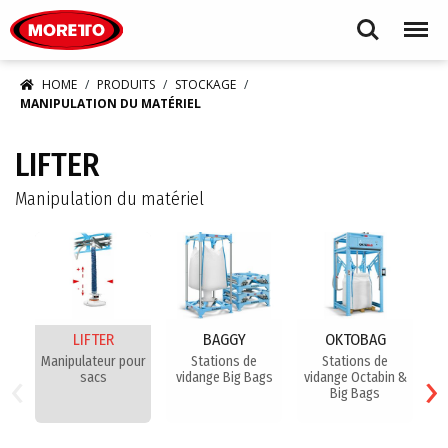
Moretto S.p.A.
Search
Menu
HOME
PRODUITS
STOCKAGE
MANIPULATION DU MATÉRIEL
LIFTER
Manipulation du matériel
LIFTER
BAGGY
OKTOBAG
Manipulateur pour
Stations de
Stations de
‹
›
sacs
vidange Big Bags
vidange Octabin &
v
Big Bags