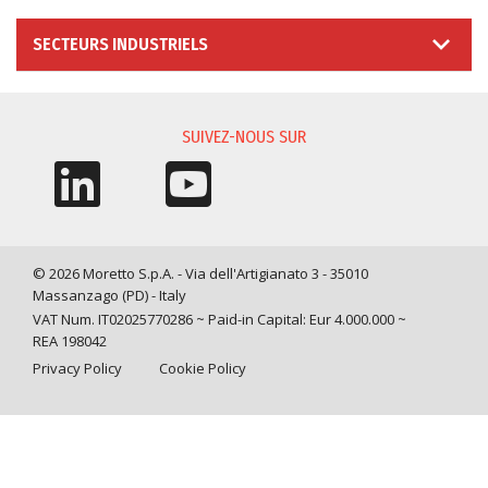
SECTEURS INDUSTRIELS
SUIVEZ-NOUS SUR
© 2026 Moretto S.p.A. - Via dell'Artigianato 3 - 35010
Massanzago (PD) - Italy
VAT Num. IT02025770286 ~ Paid-in Capital: Eur 4.000.000 ~
REA 198042
Privacy Policy
Cookie Policy
Query time: 0,0066 s Parsing time: 0,0926 s