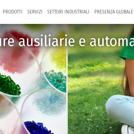
PRODOTTI
SERVIZI
SETTORI INDUSTRIALI
PRESENZA GLOBALE
ure ausiliarie e autom