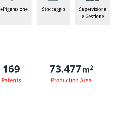
efrigerazione
Stoccaggio
Supervisione
e Gestione
171
74.780
2
m
Patents
Production Area