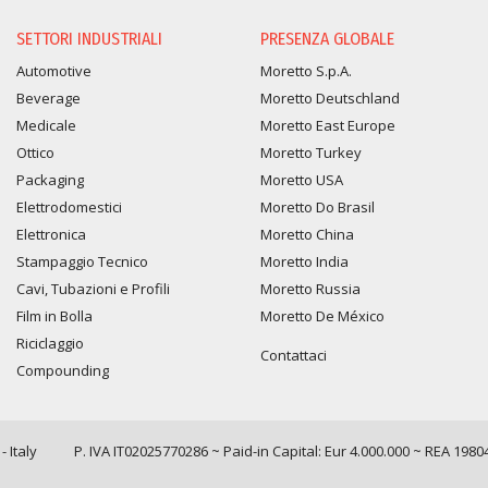
SETTORI INDUSTRIALI
PRESENZA GLOBALE
Automotive
Moretto S.p.A.
Beverage
Moretto Deutschland
Medicale
Moretto East Europe
Ottico
Moretto Turkey
Packaging
Moretto USA
Elettrodomestici
Moretto Do Brasil
Elettronica
Moretto China
Stampaggio Tecnico
Moretto India
Cavi, Tubazioni e Profili
Moretto Russia
Film in Bolla
Moretto De México
Riciclaggio
Contattaci
Compounding
 Italy
P. IVA IT02025770286 ~ Paid-in Capital: Eur 4.000.000 ~ REA 1980
Query time: 0,0056 s Parsing time: 0,0969 s