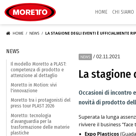
Moretto S.p.A.
HOME
CHI SIAMO
HOME
NEWS
LA STAGIONE DEGLI EVENTI È UFFICIALMENTE R
NEWS
/
02.11.2021
NEWS
Il modello Moretto a PLAST:
competenza di prodotto e
La stagione 
attenzione al dettaglio
Moretto in Motion: vivi
l'innovazione
Occasioni di incontro 
Moretto tra i protagonisti del
novità di prodotto del
press tour PLAST 2026
Moretto: tecnologia
Superata la lunga assenza
d’avanguardia per la
rivivere il business “fac
trasformazione delle materie
plastiche
Expo Plasticos
(Guadal