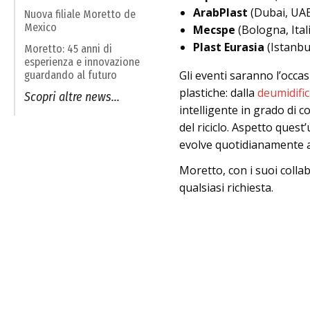
ArabPlast
(Dubai, UAE
Nuova filiale Moretto de
Mexico
Mecspe
(Bologna, Ital
Plast Eurasia
(Istanbu
Moretto: 45 anni di
esperienza e innovazione
Gli eventi saranno l’occa
guardando al futuro
plastiche: dalla
deumidifi
Scopri altre news...
intelligente in grado di
del riciclo. Aspetto ques
evolve quotidianamente al
Moretto, con i suoi colla
qualsiasi richiesta.