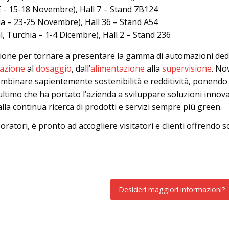
 - 15-18 Novembre), Hall 7 – Stand 7B124
ia – 23-25 Novembre), Hall 36 – Stand A54
l, Turchia – 1-4 Dicembre), Hall 2 – Stand 236
sione per tornare a presentare la gamma di automazioni dedic
cazione
al
dosaggio
, dall’
alimentazione
alla
supervisione
. No
 combinare sapientemente sostenibilità e redditività, ponen
t’ultimo che ha portato l’azienda a sviluppare soluzioni inno
la continua ricerca di prodotti e servizi sempre più green.
boratori, è pronto ad accogliere visitatori e clienti offrendo
Desideri maggiori informazioni?