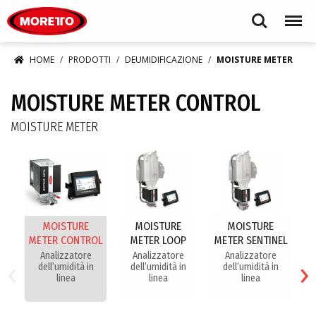
Moretto S.p.A.
Search
Menu
HOME
PRODOTTI
DEUMIDIFICAZIONE
MOISTURE METER
MOISTURE METER CONTROL
MOISTURE METER
MOISTURE
MOISTURE
MOISTURE
METER CONTROL
METER LOOP
METER SENTINEL
‹
›
Analizzatore
Analizzatore
Analizzatore
dell’umidità in
dell’umidità in
dell’umidità in
Pe
linea
linea
linea
d