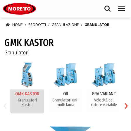
Moretto S.p.A.
Search
Menu
HOME
PRODOTTI
GRANULAZIONE
GRANULATORI
GMK KASTOR
Granulatori
GMK KASTOR
GR
GRV VARIANT
‹
›
Granulatori
Granulatori uni-
Velocità del
Kastor
multi lama
rotore variabile