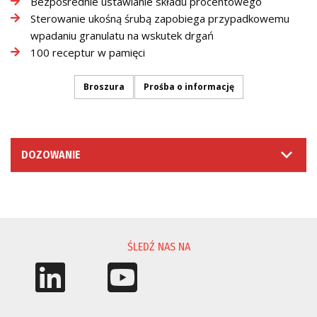
Bezpośrednie ustawianie składu procentowego
Sterowanie ukośną śrubą zapobiega przypadkowemu
wpadaniu granulatu na wskutek drgań
100 receptur w pamięci
Broszura
Prośba o informację
DOZOWANIE
PROŚBA O INFORMACJĘ
ŚLEDŹ NAS NA