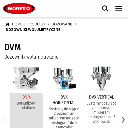
Moretto S.p.A.
Search
Menu
HOME
PRODUKTY
DOZOWANIE
DOZOWNIKI WOLUMETRYCZNE
DVM
Dozowniki wolumetryczne
DVM
DVX
DVX VERTICAL
HORIZONTAL
Barwników I
Systemy dozujące
dodatków
z pionowym
Systemy dozujące
‹
›
mikserem
t
z poziomym
obsługujące do 6
mikserem mogące
stanowisk
obsługiwać do 4
stanowisk