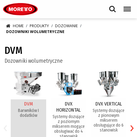
Moretto S.p.A.
Search
Menu
HOME
PRODUKTY
DOZOWANIE
DOZOWNIKI WOLUMETRYCZNE
DVM
Dozowniki wolumetryczne
DVM
DVX
DVX VERTICAL
HORIZONTAL
Barwników I
Systemy dozujące
dodatków
z pionowym
Systemy dozujące
‹
›
mikserem
t
z poziomym
obsługujące do 6
mikserem mogące
stanowisk
obsługiwać do 4
stanowisk