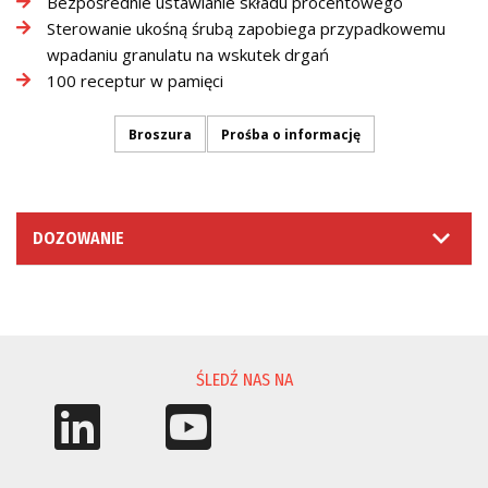
Bezpośrednie ustawianie składu procentowego
Sterowanie ukośną śrubą zapobiega przypadkowemu
wpadaniu granulatu na wskutek drgań
100 receptur w pamięci
Broszura
Prośba o informację
DOZOWANIE
PROŚBA O INFORMACJĘ
ŚLEDŹ NAS NA