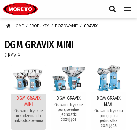
Moretto S.p.A.
Search
Menu
HOME
PRODUKTY
DOZOWANIE
GRAVIX
DGM GRAVIX MINI
GRAVIX
DGM GRAVIX
DGM GRAVIX
DGM GRAVIX
MINI
MAXI
Grawimetryczne
porcjowalne
Grawimetryczne
Grawimetryczna
jednostki
urządzenia do
porcjująca
dozujące
mikrodozowania
jednostka
dozująca