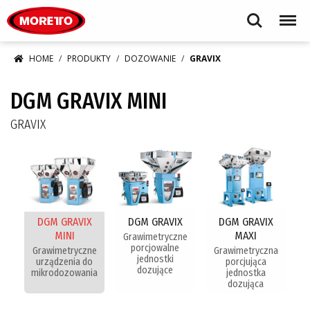
Moretto S.p.A.
Search
Menu
HOME
PRODUKTY
DOZOWANIE
GRAVIX
DGM GRAVIX MINI
GRAVIX
DGM GRAVIX
DGM GRAVIX
DGM GRAVIX
MINI
MAXI
Grawimetryczne
porcjowalne
Grawimetryczne
Grawimetryczna
jednostki
urządzenia do
porcjująca
dozujące
mikrodozowania
jednostka
dozująca