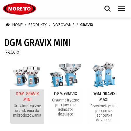
Moretto S.p.A.
Search
Menu
HOME
PRODUKTY
DOZOWANIE
GRAVIX
DGM GRAVIX MINI
GRAVIX
DGM GRAVIX
DGM GRAVIX
DGM GRAVIX
MINI
MAXI
Grawimetryczne
porcjowalne
Grawimetryczne
Grawimetryczna
jednostki
urządzenia do
porcjująca
dozujące
mikrodozowania
jednostka
dozująca