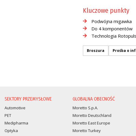
Kluczowe punkty
Podwójna migawka
Do 4 komponentów
Technologia Rotopul
Broszura
Prośba o in
PROŚBA O INFORMACJĘ
SEKTORY PRZEMYSŁOWE
GLOBALNA OBECNOŚĆ
Automotive
Moretto S.p.A.
PET
Moretto Deutschland
Medipharma
Moretto East Europe
Optyka
Moretto Turkey