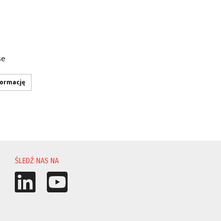
se
formację
ŚLEDŹ NAS NA