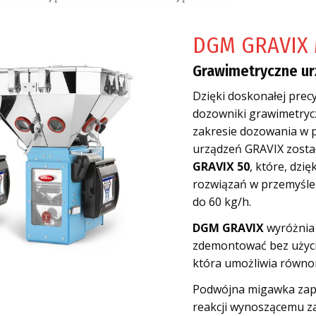
DGM GRAVIX 
Grawimetryczne ur
Dzięki doskonałej precyz
dozowniki grawimetryc
zakresie dozowania w 
urządzeń GRAVIX zosta
GRAVIX 50
, które, dzi
rozwiązań w przemyśle
do 60 kg/h.
DGM GRAVIX
wyróżnia 
zdemontować bez użycia
która umożliwia równo
Podwójna migawka zape
reakcji wynoszącemu za