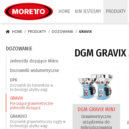
Moretto S.p.A.
HOME
KIM JESTEŚMY
PRODUKTY
HOME
PRODUKTY
DOZOWANIE
GRAVIX
DOZOWANIE
DGM GRAVIX 
Jednostki dozujące Mikro
Dozowniki wolumetryczne
DPK
Dozownik do barwników w
technologii ubytku wagi
GRAVIX
Porcjujące grawimetryczne
jednostki dozujące
DGM GRAVIX MINI
GRAMIXO
Grawimetryczne
urządzenia do
Dozownik grawimetryczny ciągły w
technologii ubytku wagi
mikrodozowania