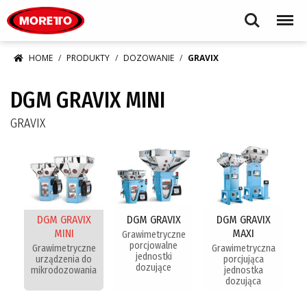
Moretto S.p.A.
Search
Menu
HOME
PRODUKTY
DOZOWANIE
GRAVIX
DGM GRAVIX MINI
GRAVIX
DGM GRAVIX
DGM GRAVIX
DGM GRAVIX
MINI
MAXI
Grawimetryczne
porcjowalne
Grawimetryczne
Grawimetryczna
jednostki
urządzenia do
porcjująca
dozujące
mikrodozowania
jednostka
dozująca