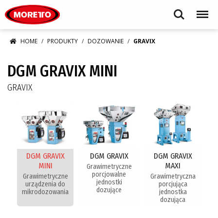
Moretto S.p.A.
Search
Menu
HOME
PRODUKTY
DOZOWANIE
GRAVIX
DGM GRAVIX MINI
GRAVIX
DGM GRAVIX
DGM GRAVIX
DGM GRAVIX
MINI
MAXI
Grawimetryczne
porcjowalne
Grawimetryczne
Grawimetryczna
jednostki
urządzenia do
porcjująca
dozujące
mikrodozowania
jednostka
dozująca