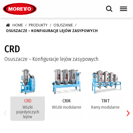
Moretto S.p.A.
Search
Menu
HOME
PRODUKTY
OSUSZANIE
OSUSZACZE – KONFIGURACJE LEJÓW ZASYPOWYCH
CRD
Osuszacze – Konfiguracje lejów zasypowych
CRD
CRM
TMT
‹
›
Wózki
Wózki modularne
Ramy modularne
pojedyńczych
lejów