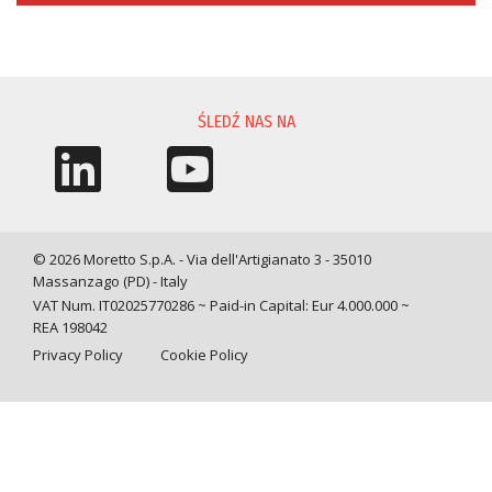
PROŚBA O INFORMACJĘ
ŚLEDŹ NAS NA
© 2026 Moretto S.p.A. - Via dell'Artigianato 3 - 35010
Massanzago (PD) - Italy
VAT Num. IT02025770286 ~ Paid-in Capital: Eur 4.000.000 ~
REA 198042
Privacy Policy
Cookie Policy
Query time: 0,0061 s Parsing time: 0,0719 s