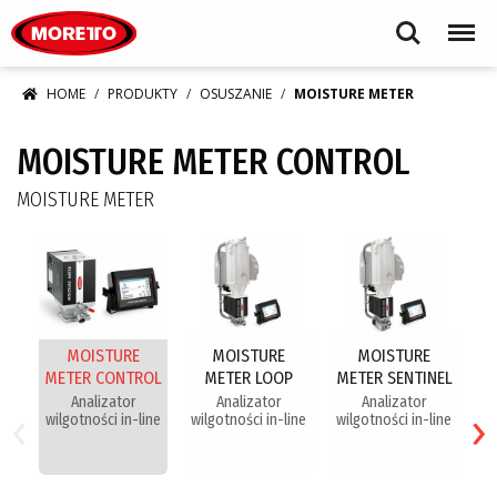
Moretto S.p.A.
Search
Menu
HOME
PRODUKTY
OSUSZANIE
MOISTURE METER
MOISTURE METER CONTROL
MOISTURE METER
MOISTURE
MOISTURE
MOISTURE
METER CONTROL
METER LOOP
METER SENTINEL
‹
›
Analizator
Analizator
Analizator
wilgotności in-line
wilgotności in-line
wilgotności in-line