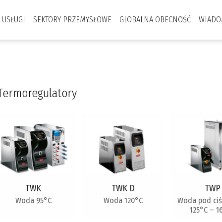
USŁUGI
SEKTORY PRZEMYSŁOWE
GLOBALNA OBECNOŚĆ
WIADO
Termoregulatory
TWK
TWK D
TWP
Woda 95°C
Woda 120°C
Woda pod ciś
125°C – 1