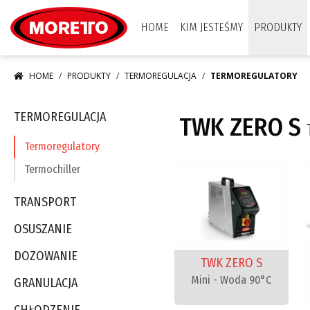
Moretto S.p.A.
HOME
KIM JESTEŚMY
PRODUKTY
HOME
PRODUKTY
TERMOREGULACJA
TERMOREGULATORY
TERMOREGULACJA
TWK ZERO S
Termoregulatory
Termochiller
TRANSPORT
OSUSZANIE
DOZOWANIE
TWK ZERO S
Mini - Woda 90°C
GRANULACJA