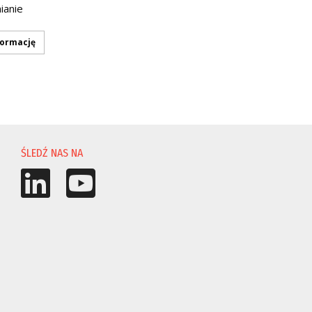
ianie
formację
ŚLEDŹ NAS NA