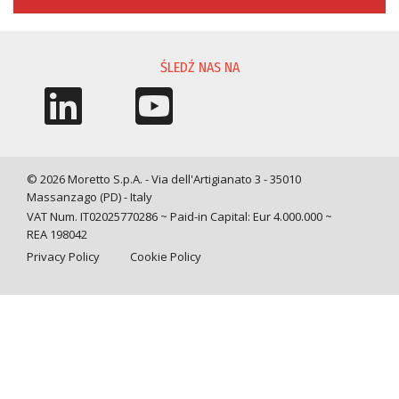
ŚLEDŹ NAS NA
© 2026 Moretto S.p.A. - Via dell'Artigianato 3 - 35010
Massanzago (PD) - Italy
VAT Num. IT02025770286 ~ Paid-in Capital: Eur 4.000.000 ~
REA 198042
Privacy Policy
Cookie Policy
Query time: 0,0038 s Parsing time: 0,0895 s
Your Privacy Choices