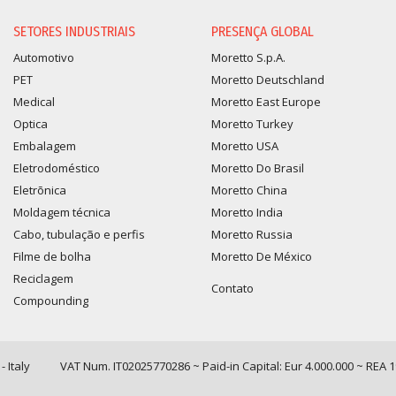
SETORES INDUSTRIAIS
PRESENÇA GLOBAL
Automotivo
Moretto S.p.A.
PET
Moretto Deutschland
Medical
Moretto East Europe
Optica
Moretto Turkey
Embalagem
Moretto USA
Eletrodoméstico
Moretto Do Brasil
Eletrõnica
Moretto China
Moldagem técnica
Moretto India
Cabo, tubulação e perfis
Moretto Russia
Filme de bolha
Moretto De México
Reciclagem
Contato
Compounding
 Italy
VAT Num. IT02025770286 ~ Paid-in Capital: Eur 4.000.000 ~ REA 
Query time: 0,0068 s Parsing time: 0,0867 s