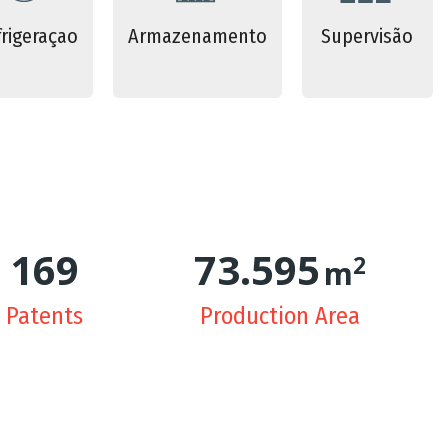
rigeraçao
Armazenamento
Supervisão
171
74.957
2
m
Patents
Production Area