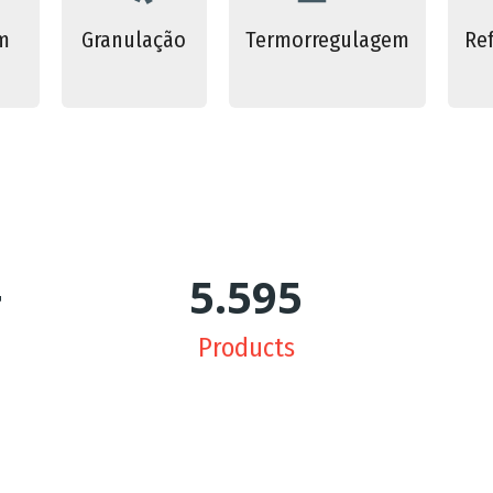
m
Granulação
Termorregulagem
Ref
+
5.650
Products