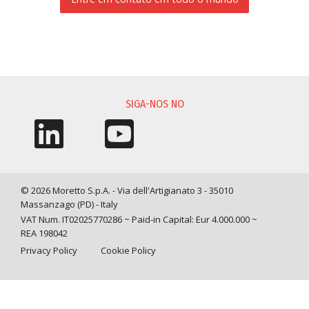
SOLICITAÇÃO DE INFORMAÇÃO
SIGA-NOS NO
© 2026 Moretto S.p.A. - Via dell'Artigianato 3 - 35010
Massanzago (PD) - Italy
VAT Num. IT02025770286 ~ Paid-in Capital: Eur 4.000.000 ~
REA 198042
Privacy Policy
Cookie Policy
Query time: 0,0046 s Parsing time: 0,0977 s