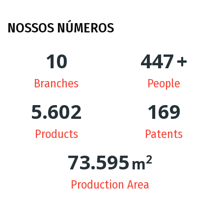
NOSSOS
NÚMEROS
10
449
+
Branches
People
5.630
170
Products
Patents
74.362
2
m
Production Area