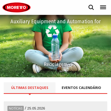
Moretto S.p.A.
Search
Menu
Auxiliary Equipment and Automation for
Reciclagem
ÚLTIMAS
DESTAQUES
EVENTOS
CALENDÁRIO
/
NOTÍCIAS
25.05.2026