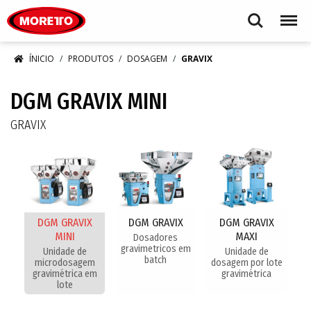
Moretto S.p.A.
Search
Menu
ÍNICIO
PRODUTOS
DOSAGEM
GRAVIX
DGM GRAVIX MINI
GRAVIX
DGM GRAVIX
DGM GRAVIX
DGM GRAVIX
MINI
MAXI
Dosadores
gravimetricos em
Unidade de
Unidade de
batch
microdosagem
dosagem por lote
gravimétrica em
gravimétrica
lote