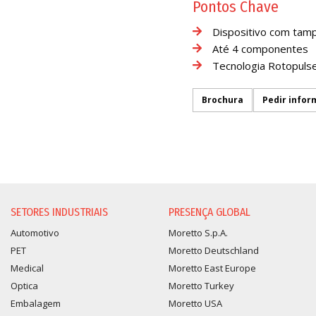
Pontos Chave
Dispositivo com tam
Até 4 componentes
Tecnologia Rotopuls
Brochura
Pedir info
SOLICITAÇÃO DE INFORMA
SETORES INDUSTRIAIS
PRESENÇA GLOBAL
Automotivo
Moretto S.p.A.
PET
Moretto Deutschland
Medical
Moretto East Europe
Optica
Moretto Turkey
Embalagem
Moretto USA