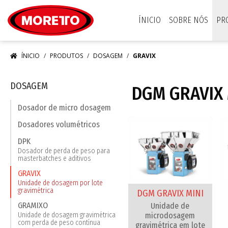
Moretto S.p.A.
ÍNICIO
SOBRE NÓS
PR
ÍNICIO
PRODUTOS
DOSAGEM
GRAVIX
DOSAGEM
DGM GRAVIX 
Dosador de micro dosagem
Dosadores volumétricos
DPK
Dosador de perda de peso para
masterbatches e aditivos
GRAVIX
Unidade de dosagem por lote
gravimétrica
DGM GRAVIX MINI
GRAMIXO
Unidade de
microdosagem
Unidade de dosagem gravimétrica
com perda de peso contínua
gravimétrica em lote