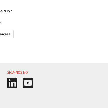
pa dupla
e
rmações
ÇÃO
SIGA-NOS NO