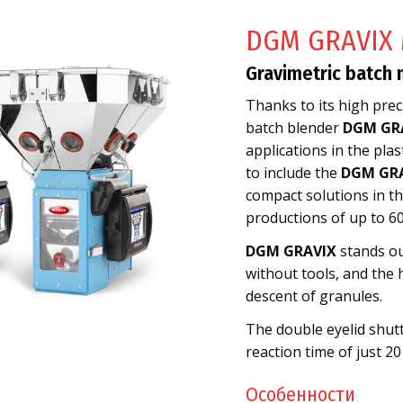
DGM GRAVIX 
Gravimetric batch 
Thanks to its high preci
batch blender
DGM GR
applications in the pla
to include the
DGM GRA
compact solutions in the
productions of up to 60
DGM GRAVIX
stands ou
without tools, and the 
descent of granules.
The double eyelid shutt
reaction time of just 20
Особенности