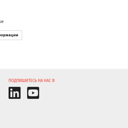
р
se
формации
И
ПОДПИШИТЕСЬ НА НАС В