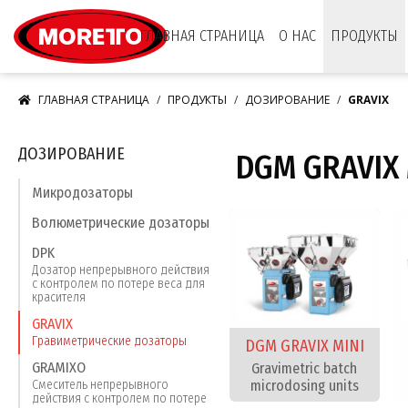
Moretto S.p.A.
ГЛАВНАЯ СТРАНИЦА
О НАС
ПРОДУКТЫ
ГЛАВНАЯ СТРАНИЦА
ПРОДУКТЫ
ДОЗИРОВАНИЕ
GRAVIX
ДОЗИРОВАНИЕ
DGM GRAVIX 
Микродозаторы
Волюметрические дозаторы
DPK
Дозатор непрерывного действия
с контролем по потере веса для
красителя
GRAVIX
Гравиметрические дозаторы
DGM GRAVIX MINI
GRAMIXO
Gravimetric batch
microdosing units
Смеситель непрерывного
действия с контролем по потере