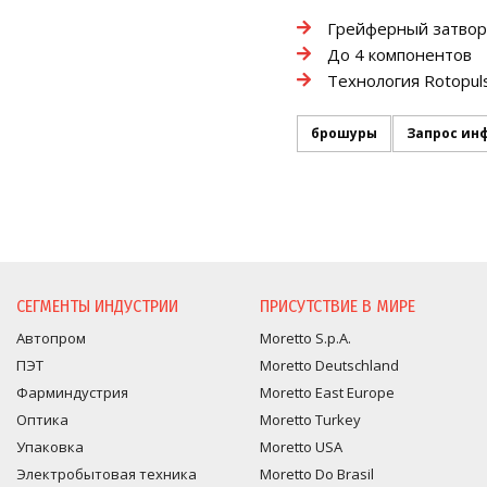
Грейферный затво
До 4 компонентов
Технология Rotopul
брошуры
Запрос ин
ЗАПРОС ИНФОРМАЦИ
СЕГМЕНТЫ ИНДУСТРИИ
ПРИСУТСТВИЕ В МИРЕ
Автопром
Moretto S.p.A.
ПЭТ
Moretto Deutschland
Фарминдустрия
Moretto East Europe
Оптика
Moretto Turkey
Упаковка
Moretto USA
Электробытовая техника
Moretto Do Brasil