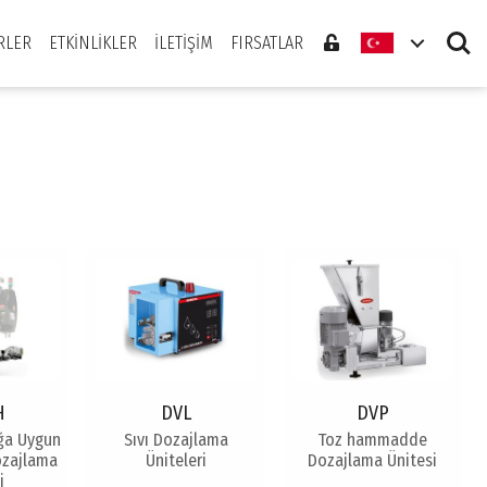
Search
RLER
ETKINLIKLER
İLETIŞIM
FIRSATLAR
H
DVL
DVP
ığa Uygun
Sıvı Dozajlama
Toz hammadde
ozajlama
Üniteleri
Dozajlama Ünitesi
i