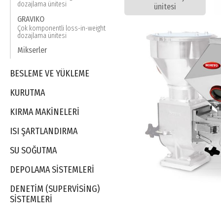
dozajlama ünitesi
ünitesi
GRAVIKO
Çok komponentli loss-in-weight
dozajlama ünitesi
Mikserler
BESLEME VE YÜKLEME
KURUTMA
KIRMA MAKINELERI
ISI ŞARTLANDIRMA
SU SOĞUTMA
DEPOLAMA SISTEMLERI
DENETIM (SUPERVISING)
SISTEMLERI