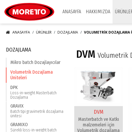
Moretto S.p.A.
ANASAYFA
HAKKIMIZDA
ÜRÜNLE
ANASAYFA
ÜRÜNLER
DOZAJLAMA
VOLUMETRIK DOZAJLAMA 
DOZAJLAMA
DVM
Volumetrik 
Mikro batch Dozajlayıcılar
Volumetrik Dozajlama
Üniteleri
DPK
Loss-in-weight Masterbatch
Dozajlama
GRAVIX
DVM
Batch tipi gravimetrik dozajlama
ünitesi
Masterbatch ve Katkı
GRAMIXO
malzemeleri için
Volumetrik dozajlama
Sürekli loss-in-weight batch