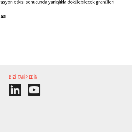
ibrasyon etkisi sonucunda yanlışlıkla dökülebilecek granülleri
zası
BIZI TAKIP EDIN