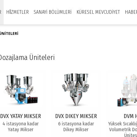
R
HİZMETLER
SANAYI BÖLÜMLERI
KÜRESEL MEVCUDIYET
HABE
ÜNITELERI
Dozajlama Üniteleri
DVX YATAY MIKSER
DVX DIKEY MIKSER
DVM 
4 istasyona kadar
6 istasyona kadar
Yüksek Sıcakl
Yatay Mikser
Dikey Mikser
Volumetrik D
Ünites