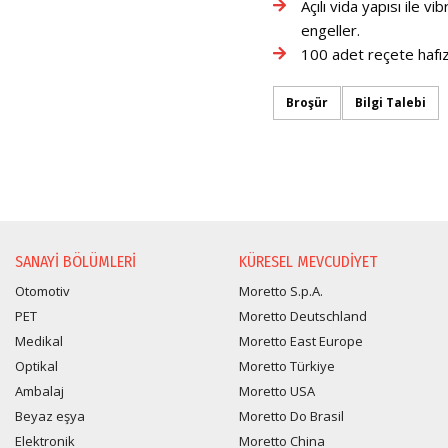
Açılı vida yapısı ile v
engeller.
100 adet reçete hafı
Broşür
Bilgi Talebi
BILGI TALEBI
SANAYI BÖLÜMLERI
KÜRESEL MEVCUDIYET
Otomotiv
Moretto S.p.A.
PET
Moretto Deutschland
Medikal
Moretto East Europe
Optikal
Moretto Türkiye
Ambalaj
Moretto USA
Beyaz eşya
Moretto Do Brasil
Elektronik
Moretto China